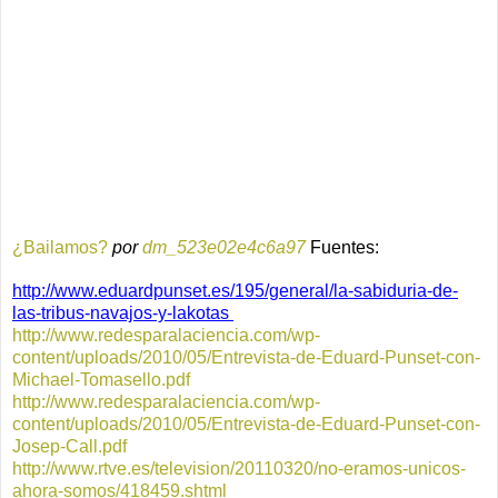
¿Bailamos?
por
dm_523e02e4c6a97
Fuentes:
http://www.eduardpunset.es/195/general/la-sabiduria-de-
las-tribus-navajos-y-lakotas
http://www.redesparalaciencia.com/wp-
content/uploads/2010/05/Entrevista-de-Eduard-Punset-con-
Michael-Tomasello.pdf
http://www.redesparalaciencia.com/wp-
content/uploads/2010/05/Entrevista-de-Eduard-Punset-con-
Josep-Call.pdf
http://www.rtve.es/television/20110320/no-eramos-unicos-
ahora-somos/418459.shtml